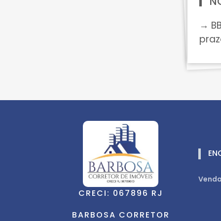
N
→ BB
pra
EN
Venda
CRECI: 067896 RJ
BARBOSA CORRETOR